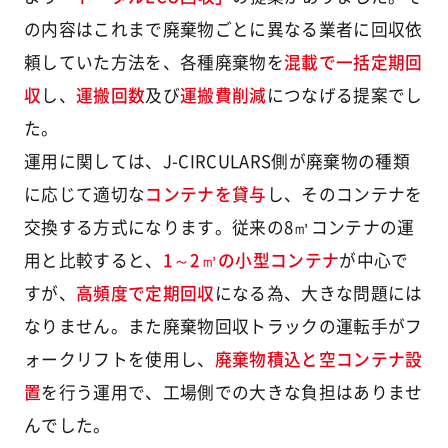
の内容はこれまで廃棄物ごとに異なる業者に回収依
頼していた方法を、各種廃棄物を
混載で一括定期回
収
し、
運搬回数
及び
運搬費削減
につなげる提案でし
た。
運用に関しては、J-CIRCULARS側が廃棄物の種類
に応じて適切な
コンテナを貸与
し、そのコンテナを
交換する方式になります。従来の8㎥コンテナの運
用と比較すると、
1～2㎥の小型コンテナ
が中心で
すが、
高頻度で定期回収
になる為、大きな問題には
なりません。また廃棄物回収トラックの運転手がフ
ォークリフトを使用し、
廃棄物積込と空コンテナ設
置
を行う運用で、工場側での大きな負担はありませ
んでした。