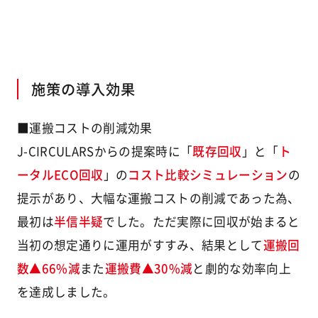
施策の導入効果
■運搬コストの削減効果
J-CIRCULARSからの提案時に「
既存回収
」と「
ト
ータルECO回収
」の
コスト比較シミュレーション
の
提示があり、大幅な運搬コストの削減であった為、
最初は
半信半疑
でした。ただ実際に回収が始まると
当初の想定通りに運用がすすみ、結果として
運搬回
数▲66%減
また
運搬費▲30%減
と劇的な効率向上
を達成しました。