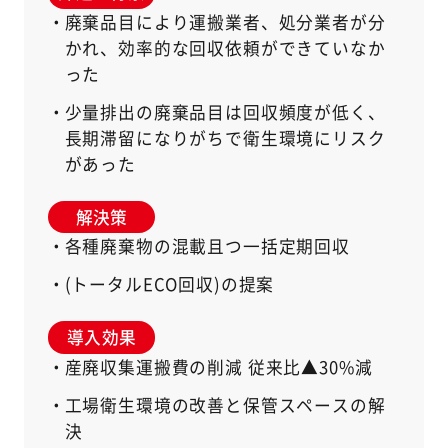
廃棄品目により運搬業者、処分業者が分
かれ、効率的な回収依頼ができていなか
った
少量排出の廃棄品目は回収頻度が低く、
長期滞留になりがちで衛生環境にリスク
があった
解決策
各種廃棄物の混載且つ一括定期回収
(トータルECO回収)の提案
導入効果
産廃収集運搬費の削減 従来比▲30%減
工場衛生環境の改善と保管スペースの解
決