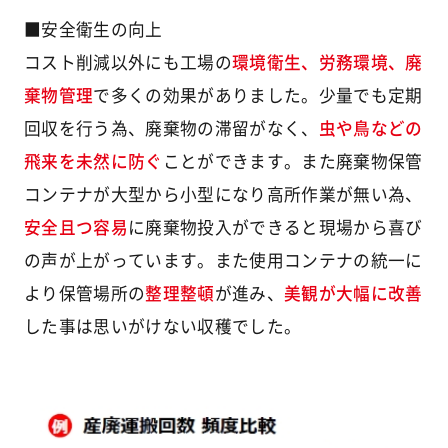
■安全衛生の向上
コスト削減以外にも工場の
環境衛生、労務環境、廃
棄物管理
で多くの効果がありました。少量でも定期
回収を行う為、廃棄物の滞留がなく、
虫や鳥などの
飛来を未然に防ぐ
ことができます。また廃棄物保管
コンテナが大型から小型になり高所作業が無い為、
安全且つ容易
に廃棄物投入ができると現場から喜び
の声が上がっています。また使用コンテナの統一に
より保管場所の
整理整頓
が進み、
美観が大幅に改善
した事は思いがけない収穫でした。